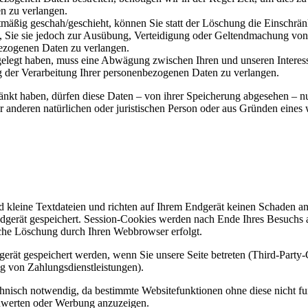
n zu verlangen.
mäßig geschah/geschieht, können Sie statt der Löschung die Einschrän
Sie sie jedoch zur Ausübung, Verteidigung oder Geltendmachung von R
ezogenen Daten zu verlangen.
legt haben, muss eine Abwägung zwischen Ihren und unseren Interess
g der Verarbeitung Ihrer personenbezogenen Daten zu verlangen.
änkt haben, dürfen diese Daten – von ihrer Speicherung abgesehen – n
anderen natürlichen oder juristischen Person oder aus Gründen eines w
d kleine Textdateien und richten auf Ihrem Endgerät keinen Schaden a
dgerät gespeichert. Session-Cookies werden nach Ende Ihres Besuchs 
ische Löschung durch Ihren Webbrowser erfolgt.
rät gespeichert werden, wenn Sie unsere Seite betreten (Third-Party
g von Zahlungsdienstleistungen).
hnisch notwendig, da bestimmte Websitefunktionen ohne diese nicht f
zuwerten oder Werbung anzuzeigen.