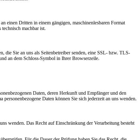
er an einen Dritten in einem gängigen, maschinenlesbaren Format
s technisch machbar ist.
n, die Sie an uns als Seitenbetreiber senden, eine SSL- bzw. TLS-
t und an dem Schloss-Symbol in Ihrer Browserzeile.
personenbezogenen Daten, deren Herkunft und Empfänger und den
a personenbezogene Daten können Sie sich jederzeit an uns wenden.
n uns wenden. Das Recht auf Einschränkung der Verarbeitung besteht
u überprüfen. Für die Dauer der Prüfung haben Sie das Recht, die