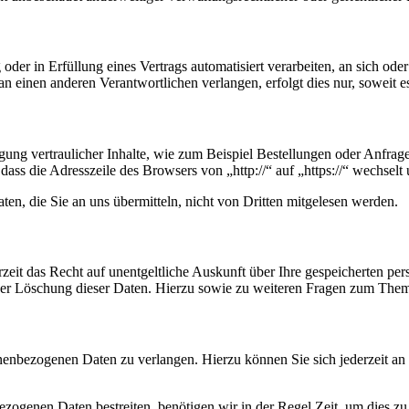
oder in Erfüllung eines Vertrags automatisiert verarbeiten, an sich od
n einen anderen Verantwortlichen verlangen, erfolgt dies nur, soweit e
ung vertraulicher Inhalte, wie zum Beispiel Bestellungen oder Anfrage
dass die Adresszeile des Browsers von „http://“ auf „https://“ wechsel
en, die Sie an uns übermitteln, nicht von Dritten mitgelesen werden.
zeit das Recht auf unentgeltliche Auskunft über Ihre gespeicherten 
der Löschung dieser Daten. Hierzu sowie zu weiteren Fragen zum Them
onenbezogenen Daten zu verlangen. Hierzu können Sie sich jederzeit a
ezogenen Daten bestreiten, benötigen wir in der Regel Zeit, um dies z