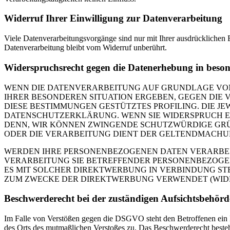
Widerruf Ihrer Einwilligung zur Datenverarbeitung
Viele Datenverarbeitungsvorgänge sind nur mit Ihrer ausdrücklichen E
Datenverarbeitung bleibt vom Widerruf unberührt.
Widerspruchsrecht gegen die Datenerhebung in beso
WENN DIE DATENVERARBEITUNG AUF GRUNDLAGE VON ART
IHRER BESONDEREN SITUATION ERGEBEN, GEGEN DIE 
DIESE BESTIMMUNGEN GESTÜTZTES PROFILING. DIE J
DATENSCHUTZERKLÄRUNG. WENN SIE WIDERSPRUCH EI
DENN, WIR KÖNNEN ZWINGENDE SCHUTZWÜRDIGE GRÜN
ODER DIE VERARBEITUNG DIENT DER GELTENDMACHUN
WERDEN IHRE PERSONENBEZOGENEN DATEN VERARBEITE
VERARBEITUNG SIE BETREFFENDER PERSONENBEZOGEN
ES MIT SOLCHER DIREKTWERBUNG IN VERBINDUNG ST
ZUM ZWECKE DER DIREKTWERBUNG VERWENDET (WIDERS
Beschwerde­recht bei der zuständigen Aufsichts­behörd
Im Falle von Verstößen gegen die DSGVO steht den Betroffenen ein Be
des Orts des mutmaßlichen Verstoßes zu. Das Beschwerderecht besteht