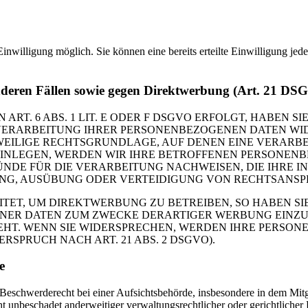
inwilligung möglich. Sie können eine bereits erteilte Einwilligung jed
nderen Fällen sowie gegen Direktwerbung (Art. 21 DS
. 6 ABS. 1 LIT. E ODER F DSGVO ERFOLGT, HABEN SIE
VERARBEITUNG IHRER PERSONENBEZOGENEN DATEN WIDE
EWEILIGE RECHTSGRUNDLAGE, AUF DENEN EINE VERARBE
NLEGEN, WERDEN WIR IHRE BETROFFENEN PERSONENBE
DE FÜR DIE VERARBEITUNG NACHWEISEN, DIE IHRE IN
G, AUSÜBUNG ODER VERTEIDIGUNG VON RECHTSANSPRÜC
T, UM DIREKTWERBUNG ZU BETREIBEN, SO HABEN SIE
ER DATEN ZUM ZWECKE DERARTIGER WERBUNG EINZULEG
EHT. WENN SIE WIDERSPRECHEN, WERDEN IHRE PERSO
PRUCH NACH ART. 21 ABS. 2 DSGVO).
e
schwerderecht bei einer Aufsichtsbehörde, insbesondere in dem Mitgli
 unbeschadet anderweitiger verwaltungsrechtlicher oder gerichtlicher 